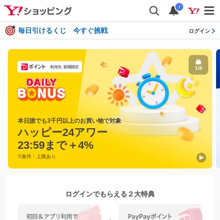
i
毎日引けるくじ 今すぐ挑戦
ログイン
1
/
8
本日誰でも3千円以上のお買い物で対象
ハッピー24アワー
23:59まで＋4%
※条件・上限あり
ログインでもらえる２大特典