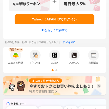
Yahoo! JAPAN IDでログイン
IDを新しく取得する
付与分は条件・付与上限があり未確定分を含みます。
詳細を見る
商品券+8%
ふるさと納税
グルメ館
ZOZO
LOHACO
先行販売
ボ
急上昇ワード