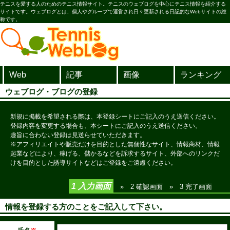
テニスを愛する人のためのテニス情報サイト。テニスのウェブログを中心にテニス情報を紹介する
サイトです。ウェブログとは、個人やグループで運営され日々更新される日記的なWebサイトの総
称です。
Web
記事
画像
ランキング
ウェブログ・ブログの登録
新規に掲載を希望される際は、本登録シートにご記入のうえ送信ください。
登録内容を変更する場合も、本シートにご記入のうえ送信ください。
趣旨に合わない登録は見送らせていただきます。
※アフィリエイトや販売だけを目的とした無個性なサイト、情報商材、情報
起業などにより、稼げる、儲かるなどを訴求するサイト、外部へのリンクだ
けを目的とした誘導サイトなどはご登録をご遠慮ください。
1 入力画面
»
2 確認画面
»
3 完了画面
情報を登録する方のことをご記入して下さい。