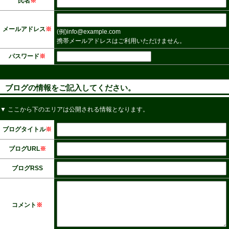
氏名
※
メールアドレス
※
(例)info@example.com
携帯メールアドレスはご利用いただけません。
パスワード
※
ブログの情報をご記入してください。
▼ ここから下のエリアは公開される情報となります。
ブログタイトル
※
ブログURL
※
ブログRSS
コメント
※