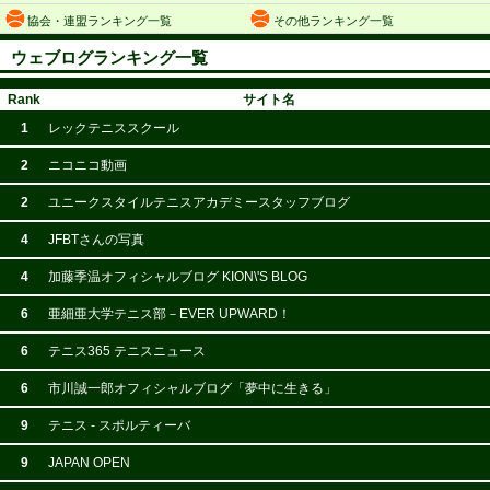
協会・連盟ランキング一覧
その他ランキング一覧
ウェブログランキング一覧
Rank
サイト名
1
レックテニススクール
2
ニコニコ動画
2
ユニークスタイルテニスアカデミースタッフブログ
4
JFBTさんの写真
4
加藤季温オフィシャルブログ KION\'S BLOG
6
亜細亜大学テニス部－EVER UPWARD！
6
テニス365 テニスニュース
6
市川誠一郎オフィシャルブログ「夢中に生きる」
9
テニス - スポルティーバ
9
JAPAN OPEN