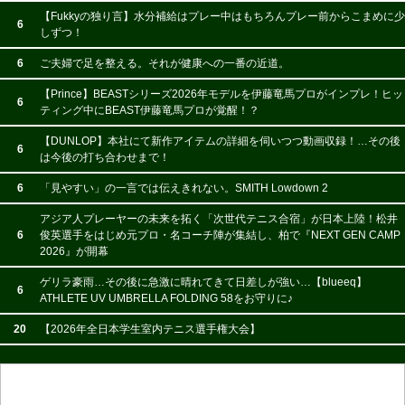
【Fukkyの独り言】水分補給はプレー中はもちろんプレー前からこまめに少
6
しずつ！
6
ご夫婦で足を整える。それが健康への一番の近道。
【Prince】BEASTシリーズ2026年モデルを伊藤竜馬プロがインプレ！ヒッ
6
ティング中にBEAST伊藤竜馬プロが覚醒！？
【DUNLOP】本社にて新作アイテムの詳細を伺いつつ動画収録！…その後
6
は今後の打ち合わせまで！
6
「見やすい」の一言では伝えきれない。SMITH Lowdown 2
アジア人プレーヤーの未来を拓く「次世代テニス合宿」が日本上陸！松井
6
俊英選手をはじめ元プロ・名コーチ陣が集結し、柏で『NEXT GEN CAMP
2026』が開幕
ゲリラ豪雨…その後に急激に晴れてきて日差しが強い…【blueeq】
6
ATHLETE UV UMBRELLA FOLDING 58をお守りに♪
20
【2026年全日本学生室内テニス選手権大会】