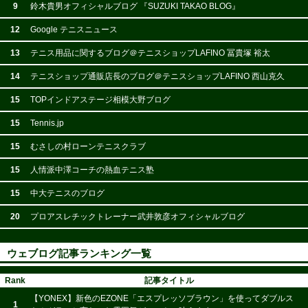
9
鈴木貴男オフィシャルブログ 『SUZUKI TAKAO BLOG』
12
Google テニスニュース
13
テニス用品に関するブログ＠テニスショップLAFINO 冨貴塚 裕太
14
テニスショップ通販店長のブログ＠テニスショップLAFINO 西山克久
15
TOPインドアステージ相模大野ブログ
15
Tennis.jp
15
むさしの村ローンテニスクラブ
15
人情派中澤コーチの熱血テニス塾
15
中大テニスのブログ
20
プロアスレチックトレーナー武井敦彦オフィシャルブログ
ウェブログ記事ランキング一覧
Rank
記事タイトル
【YONEX】新色のEZONE「エスプレッソブラウン」を使ってダブルス
1