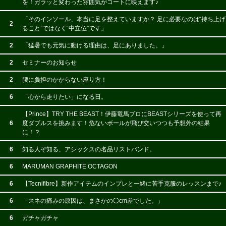
を！ガラッと変わった雰囲気がコートに映えます♪
「そのインソール、本当に足を整えていますか？ 足に必要なのは“持ち上げ
2
ること”ではなく“中立位”です」
2
「猛暑でも元気に動ける理由は、足にありました。」
2
セミナーのお知らせ
2
腰に負担のかからない座り方！
6
「心から走りたい」になる日。
【Prince】TRY THE BEAST！伊藤竜馬プロにBEASTシリーズを使って再
6
度ダブルスを挑みます！危ないボールが飛び交いつつも予想外の結果
に！？
6
知る人ぞ知る、アシックスの名品リストバンド。
6
MARUMAN GRAPHITE OCTAGON
6
【Tecnifibre】新作アイテムのインプレと一緒に苦手克服のレッスンまで♪
6
「スネの痛みの原因は、まさかの◯cm差でした。」
6
ガチャガチャ