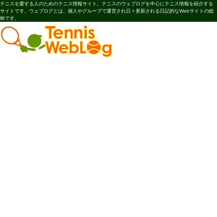
テニスを愛する人のためのテニス情報サイト。テニスのウェブログを中心にテニス情報を紹介する
サイトです。ウェブログとは、個人やグループで運営され日々更新される日記的なWebサイトの総
称です。