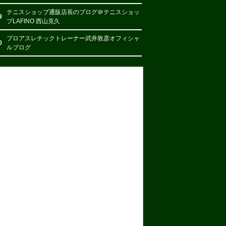
テニスショップ通販店長のブログ＠テニスショッ
9
プLAFINO 西山克久
プロアスレチックトレーナー武井敦彦オフィシャ
0
ルブログ