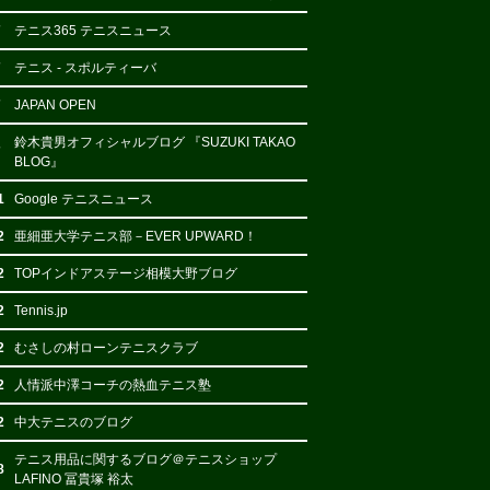
7
テニス365 テニスニュース
7
テニス - スポルティーバ
7
JAPAN OPEN
鈴木貴男オフィシャルブログ 『SUZUKI TAKAO
7
BLOG』
1
Google テニスニュース
2
亜細亜大学テニス部－EVER UPWARD！
2
TOPインドアステージ相模大野ブログ
2
Tennis.jp
2
むさしの村ローンテニスクラブ
2
人情派中澤コーチの熱血テニス塾
2
中大テニスのブログ
テニス用品に関するブログ＠テニスショップ
8
LAFINO 冨貴塚 裕太