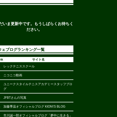
だいま更新中です。もうしばらくお待ちく
ださい。
ウェブログランキング一覧
nk
サイト名
1
レックテニススクール
2
ニコニコ動画
ユニークスタイルテニスアカデミースタッフブロ
2
グ
4
JFBTさんの写真
4
加藤季温オフィシャルブログ KION\'S BLOG
6
市川誠一郎オフィシャルブログ「夢中に生きる」