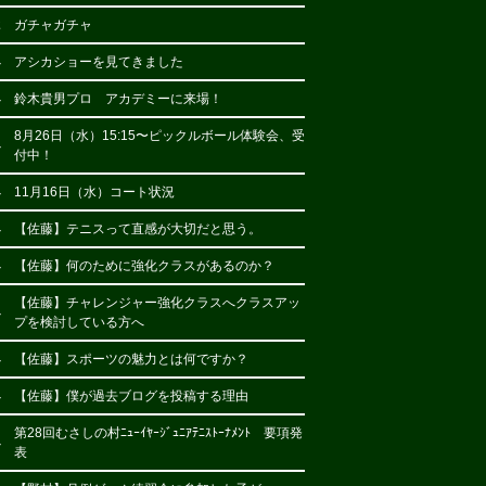
2
ガチャガチャ
4
アシカショーを見てきました
4
鈴木貴男プロ アカデミーに来場！
8月26日（水）15:15〜ピックルボール体験会、受
4
付中！
4
11月16日（水）コート状況
4
【佐藤】テニスって直感が大切だと思う。
4
【佐藤】何のために強化クラスがあるのか？
【佐藤】チャレンジャー強化クラスへクラスアッ
4
プを検討している方へ
4
【佐藤】スポーツの魅力とは何ですか？
4
【佐藤】僕が過去ブログを投稿する理由
第28回むさしの村ﾆｭｰｲﾔｰｼﾞｭﾆｱﾃﾆｽﾄｰﾅﾒﾝﾄ 要項発
4
表