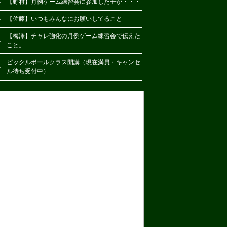
4
【野村】月例ゲーム練習会に参加した子が・・・
4
【佐藤】いつもみんなにお願いしてること
【梅澤】チャレ強化の月例ゲーム練習会で伝えた
4
こと。
ピックルボールクラス開講（現在満員・キャンセ
4
ル待ち受付中）