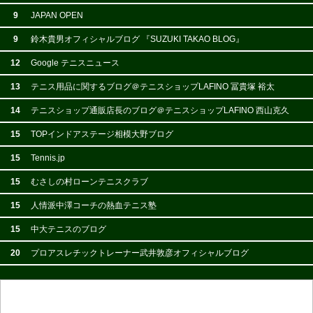
9
JAPAN OPEN
9
鈴木貴男オフィシャルブログ 『SUZUKI TAKAO BLOG』
12
Google テニスニュース
13
テニス用品に関するブログ＠テニスショップLAFINO 冨貴塚 裕太
14
テニスショップ通販店長のブログ＠テニスショップLAFINO 西山克久
15
TOPインドアステージ相模大野ブログ
15
Tennis.jp
15
むさしの村ローンテニスクラブ
15
人情派中澤コーチの熱血テニス塾
15
中大テニスのブログ
20
プロアスレチックトレーナー武井敦彦オフィシャルブログ