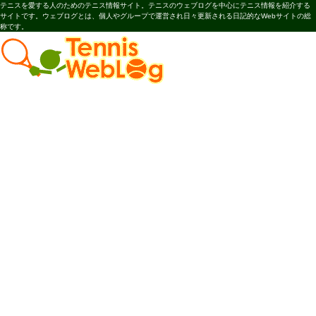
テニスを愛する人のためのテニス情報サイト。テニスのウェブログを中心にテニス情報を紹介する
サイトです。ウェブログとは、個人やグループで運営され日々更新される日記的なWebサイトの総
称です。