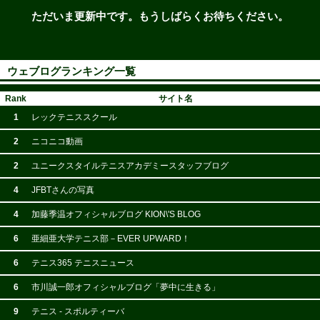
ただいま更新中です。もうしばらくお待ちください。
ウェブログランキング一覧
Rank
サイト名
1
レックテニススクール
2
ニコニコ動画
2
ユニークスタイルテニスアカデミースタッフブログ
4
JFBTさんの写真
4
加藤季温オフィシャルブログ KION\'S BLOG
6
亜細亜大学テニス部－EVER UPWARD！
6
テニス365 テニスニュース
6
市川誠一郎オフィシャルブログ「夢中に生きる」
9
テニス - スポルティーバ