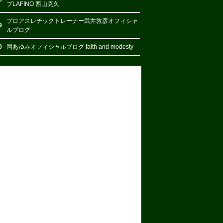
プLAFINO 西山克久
プロアスレチックトレーナー武井敦彦オフィシャ
9
ルブログ
0
岡あゆみオフィシャルブログ faith and modesty