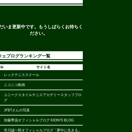
だいま更新中です。もうしばらくお待ちく
ださい。
ウェブログランキング一覧
nk
サイト名
1
レックテニススクール
2
ニコニコ動画
ユニークスタイルテニスアカデミースタッフブロ
2
グ
4
JFBTさんの写真
4
加藤季温オフィシャルブログ KION\'S BLOG
6
市川誠一郎オフィシャルブログ「夢中に生きる」