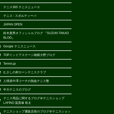
7
テニス365 テニスニュース
7
テニス - スポルティーバ
7
JAPAN OPEN
鈴木貴男オフィシャルブログ 『SUZUKI TAKAO
7
BLOG』
1
Google テニスニュース
2
TOPインドアステージ相模大野ブログ
2
Tennis.jp
2
むさしの村ローンテニスクラブ
2
人情派中澤コーチの熱血テニス塾
2
中大テニスのブログ
テニス用品に関するブログ＠テニスショップ
7
LAFINO 冨貴塚 裕太
テニスショップ通販店長のブログ＠テニスショッ
8