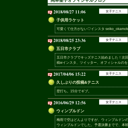
岡本聖子オフィシャルブログ
2018/08/27 11:06
女子テニス
子供用ラケット
可愛くて仕方がない♡インスタ seiko_okamoto_o
2018/08/25 23:36
女子テニス
五日市クラブ
五日市クラブでキッズテニス始めました！次回は9
稿wインスタ、ツイッター、オフィシャルのを新し
2017/04/06 15:22
女子テニス
久しぶりの投稿&テニス
壁打ち。15分でギブ。
2016/06/29 12:56
女子テニス
ウィンブルドン
梅雨で空はどんよりですが、ウィンブルドン
ウィンブルドンでした。予選決勝までで、本戦