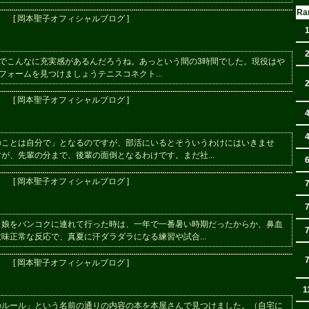
Ra
[ 岡本聖子オフィシャルブログ ]
でこんなに充実感があるんだろうね。あっという間の3時間でした。現役はや
なフォームを見つけましょうテニスコネクト...
[ 岡本聖子オフィシャルブログ ]
のことは自分で」となるのですが、部活にいるとそういうわけにはいきませ
が、先輩の分まで、後輩の面倒となるわけです。まだ社...
[ 岡本聖子オフィシャルブログ ]
。娘をバンコクに連れて行った時は、一年で一番暑い時期だったからか、鼻血
味正常な反応で、真夏に汗ダラダラになる練習や試合...
[ 岡本聖子オフィシャルブログ ]
1
のルール」という名前の通りの内容の本を本屋さんで見つけました。（自宅に