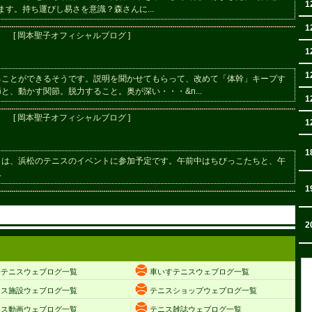
1
す。持ち運びし易さを意識？森さんに...
1
[ 岡本聖子オフィシャルブログ ]
1
1
ることができるそうです。説明を聞かせてもらって、改めて「体幹」キープす
、動かす関節。脱力すること。奥が深い・・・&n...
1
[ 岡本聖子オフィシャルブログ ]
1
1
）は、浜松のテニスのイベントに参加予定です。午前中はちびっこたちと、午
.
1
2
子テニスウェブログ一覧
車いすテニスウェブログ一覧
ニス施設ウェブログ一覧
テニスショップウェブログ一覧
ニス動画ウェブログ一覧
テニス雑誌ウェブログ一覧