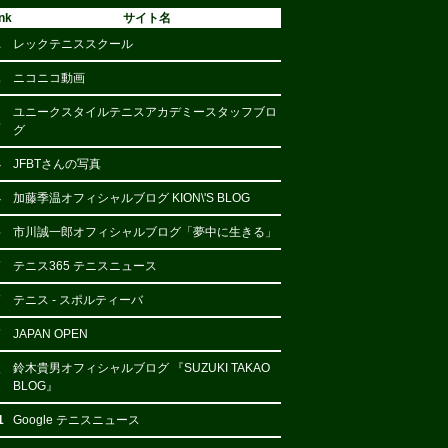
nk
サイト名
1
レックテニススクール
2
ニコニコ動画
ユニークスタイルテニスアカデミースタッフブロ
2
グ
4
JFBTさんの写真
4
加藤季温オフィシャルブログ KION\'S BLOG
6
市川誠一郎オフィシャルブログ「夢中に生きる」
7
テニス365 テニスニュース
7
テニス - スポルティーバ
7
JAPAN OPEN
鈴木貴男オフィシャルブログ 『SUZUKI TAKAO
7
BLOG』
1
Google テニスニュース