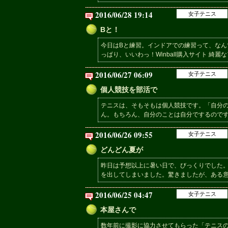
2016/06/28 19:14
女子テニス
Bと！
今日はBと練習。インドアでの練習って、なん
っぱり、いいわっ！Winball購入サイト 綺麗
2016/06/27 06:09
女子テニス
個人競技を部活で
テニスは、そもそもは個人競技です。「自分
ん。もちろん、自分のことは自分でするのです
2016/06/26 09:55
女子テニス
どんどん夏が
昨日は予想以上に暑い日で、びっくりでした
を出してしまいました。驚きましたが、ある意
2016/06/25 04:47
女子テニス
本屋さんで
数年前に撮影に協力させてもらった「テニス