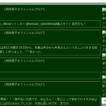
[ 岡本聖子オフィシャルブログ ]
fficialツイッター @tenisalo_seikoWinball購入サイト 脱手打ち！
[ 岡本聖子オフィシャルブログ ]
/12 水曜日 15:15から。対象は年少から年長さんという久しぶりすぎる投
く作りました。^ ^ 良かった...
[ 岡本聖子オフィシャルブログ ]
[ 岡本聖子オフィシャルブログ ]
の季節！！！寝不足に注意です。みなさん！！私にとって初めての４大大会は
には行けませんでしたが、大切な思い出です。芝での...