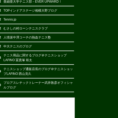
2
亜細亜大学テニス部－EVER UPWARD！
2
TOPインドアステージ相模大野ブログ
2
Tennis.jp
2
むさしの村ローンテニスクラブ
2
人情派中澤コーチの熱血テニス塾
2
中大テニスのブログ
テニス用品に関するブログ＠テニスショップ
8
LAFINO 冨貴塚 裕太
テニスショップ通販店長のブログ＠テニスショッ
9
プLAFINO 西山克久
プロアスレチックトレーナー武井敦彦オフィシャ
0
ルブログ