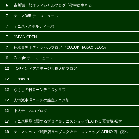
6
市川誠一郎オフィシャルブログ「夢中に生きる」
7
テニス365 テニスニュース
7
テニス - スポルティーバ
7
JAPAN OPEN
7
鈴木貴男オフィシャルブログ 『SUZUKI TAKAO BLOG』
11
Google テニスニュース
12
TOPインドアステージ相模大野ブログ
12
Tennis.jp
12
むさしの村ローンテニスクラブ
12
人情派中澤コーチの熱血テニス塾
12
中大テニスのブログ
17
テニス用品に関するブログ＠テニスショップLAFINO 冨貴塚 裕太
18
テニスショップ通販店長のブログ＠テニスショップLAFINO 西山克久