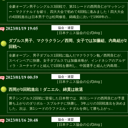
全豪オープン男子シングルス3回戦で、第31シードの西岡良仁がマッケンジ
ー・マクドナルドを破り、四大大会で初めて4回戦に進みました！四大大会
の4回戦進出は日本男子では松岡修造、錦織圭に次いで1968年の...
2023/01/19 19:05
協会・連盟
[ 日本テニス協会の公式blog ]
ダブルス男子、マクラクラン／西岡、女子では加藤組、内島組が2
回戦へ
全豪オープン、男子ダブルス1回戦に臨んだマクラクラン勉／西岡良仁が、
スペインペアに快勝。女子ダブルスでは加藤未唯が、インドネシアのアルデ
ィラ・スーチャディと組んで1回戦を勝利し、中国選手と組んだ内島萌...
2023/01/19 00:59
協会・連盟
[ 日本テニス協会の公式blog ]
西岡が3回戦進出！ダニエル、綿貫は敗退
男子シングルス2回戦に登場した日本勢では、第31シードの西岡良仁が予選
勝ち上がりのダリボル・スブルチナに快勝し、3年ぶりの3回戦進出を決めま
した。次は、第1シードのラファエル・ナダルを倒して勝ち上がっ...
2023/01/16 20:48
協会・連盟
[ 日本テニス協会の公式blog ]