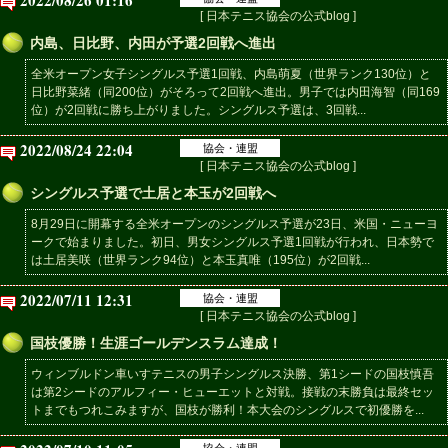
[ 日本テニス協会の公式blog ]
内島、日比野、内田が予選2回戦へ進出
全米オープン女子シングルス予選1回戦、内島萌夏（世界ランク130位）と
日比野菜緒（同200位）がそろって2回戦へ進出。男子では内田海智（同169
位）が2回戦に勝ち上がりました。シングルス予選は、3回戦...
2022/08/24 22:04
協会・連盟
[ 日本テニス協会の公式blog ]
シングルス予選で土居と本玉が2回戦へ
8月29日に開幕する全米オープンのシングルス予選が23日、米国・ニューヨ
ークで始まりました。初日、男女シングルス予選1回戦が行われ、日本勢で
は土居美咲（世界ランク94位）と本玉真唯（195位）が2回戦...
2022/07/11 12:31
協会・連盟
[ 日本テニス協会の公式blog ]
国枝優勝！生涯ゴールデンスラム達成！
ウィンブルドン車いすテニスの男子シングルス決勝、第1シードの国枝慎吾
は第2シードのアルフィー・ヒューエットと対戦。接戦の末勝負は最終セッ
トまでもつれこみますが、国枝が勝利！本大会のシングルスで初優勝を...
協会・連盟