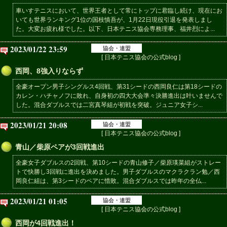
車いすテニスにおいて、世界王者として常にトップに君臨し続け、現在にお
いても世界ランキング1位の国枝慎吾が、1月22日現役引退を発表しまし
た。大変お疲れ様でした。以下、日本テニス協会専務理事、福井烈によ...
2023/01/22 23:59
協会・連盟
[ 日本テニス協会の公式blog ]
西岡、8強入りならず
全豪オープン男子シングルス4回戦、第31シードの西岡良仁は第18シードの
カレン・ハチャノフに敗れ、自身初の四大大会準々決勝進出は叶いませんで
した。混合ダブルスでは二宮真琴組が初戦を突破。ジュニア女子シ...
2023/01/21 20:08
協会・連盟
[ 日本テニス協会の公式blog ]
青山／柴原ペアが3回戦進出
全豪女子ダブルスの2回戦、第10シードの青山修子／柴原瑛菜組がストレー
トで快勝し3回戦に進出を決めました。男子ダブルスのマクラクラン勉／西
岡良仁組は、第3シードのペアに惜敗。混合ダブルスでは昨年の全仏...
2023/01/21 01:05
協会・連盟
[ 日本テニス協会の公式blog ]
西岡が4回戦進出！