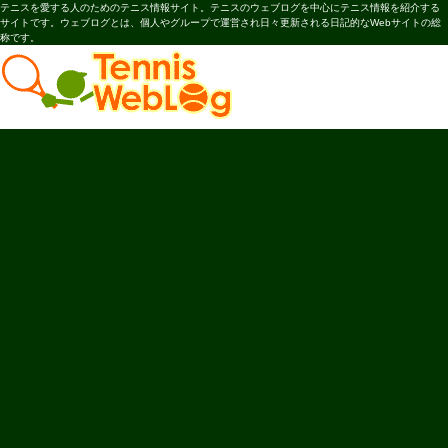
テニスを愛する人のためのテニス情報サイト。テニスのウェブログを中心にテニス情報を紹介する
サイトです。ウェブログとは、個人やグループで運営され日々更新される日記的なWebサイトの総
称です。