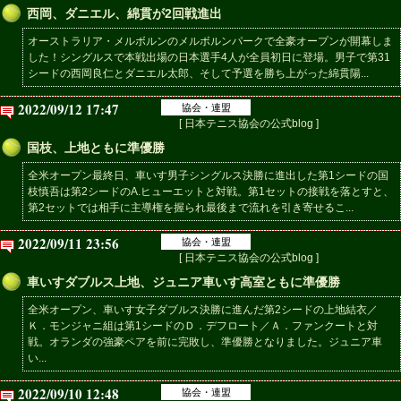
西岡、ダニエル、綿貫が2回戦進出
オーストラリア・メルボルンのメルボルンパークで全豪オープンが開幕しま
した！シングルスで本戦出場の日本選手4人が全員初日に登場。男子で第31
シードの西岡良仁とダニエル太郎、そして予選を勝ち上がった綿貫陽...
2022/09/12 17:47
協会・連盟
[ 日本テニス協会の公式blog ]
国枝、上地ともに準優勝
全米オープン最終日、車いす男子シングルス決勝に進出した第1シードの国
枝慎吾は第2シードのA.ヒューエットと対戦。第1セットの接戦を落とすと、
第2セットでは相手に主導権を握られ最後まで流れを引き寄せるこ...
2022/09/11 23:56
協会・連盟
[ 日本テニス協会の公式blog ]
車いすダブルス上地、ジュニア車いす高室ともに準優勝
全米オープン、車いす女子ダブルス決勝に進んだ第2シードの上地結衣／
Ｋ．モンジャニ組は第1シードのＤ．デフロート／Ａ．ファンクートと対
戦。オランダの強豪ペアを前に完敗し、準優勝となりました。ジュニア車
い...
2022/09/10 12:48
協会・連盟