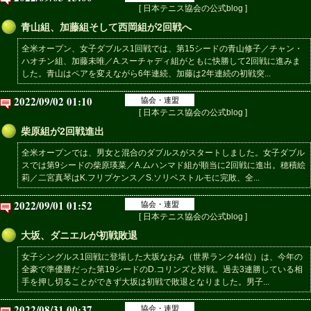
[ 日本テニス協会の公式blog ]
青山組、加藤組そして西岡組が2回戦へ
全米オープン、女子ダブルス1回戦では、第15シードの青山修子／チャン・
ハオチン組、加藤未唯／A.スーチャディ組がともに快勝して2回戦に進みま
した。青山はペアを変えながら6年連続、加藤は2年連続の初戦突...
2022/09/02 01:10
協会・連盟
[ 日本テニス協会の公式blog ]
柴原組が2回戦進出
全米オープンでは、男女と混合のダブルスがスタートしました。女子ダブル
スでは第9シードの柴原瑛菜／A.ムハンマド組が順当に2回戦に進出。穂積絵
莉／二宮真琴はK.フリプケンス／S.ソリベストルモに完敗、全...
2022/09/01 01:52
協会・連盟
[ 日本テニス協会の公式blog ]
大坂、ダニエルが初戦敗退
女子シングルス1回戦に登場した大坂なおみ（世界ランク44位）は、今年の
全豪で準優勝だった第19シードのD.コリンズと対戦。過去3連勝している相
手を押し切ることができず大坂は初戦で敗退となりました。男子...
2022/08/31 00:37
協会・連盟