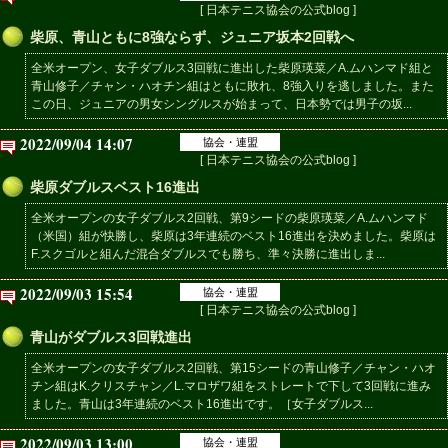
[ 日本テニス協会の公式blog ]
柴原、青山ともに8強ならず、ジュニア坂本2回戦へ
全米オープン、女子ダブルス3回戦に進出した柴原瑛菜／A.ムハンマド組と
青山修子／チャン・ハオチン組はともに敗れ、8強入りを逃しました。また
この日、ジュニアの男女シングルスが始まって、日本勢では男子の坂...
2022/09/04 14:07
協会・連盟
[ 日本テニス協会の公式blog ]
柴原ダブルスベスト16進出
全米オープンの女子ダブルス2回戦、第9シードの柴原瑛菜／A.ムハンマド
（米国）組が快勝し、柴原は3年連続のベスト16進出を決めました。柴原は
F.スクゴルと組んだ混合ダブルスでも勝ち、準々決勝に進出しま...
2022/09/03 15:54
協会・連盟
[ 日本テニス協会の公式blog ]
青山がダブルス3回戦進出
全米オープンの女子ダブルス2回戦、第15シードの青山修子／チャン・ハオ
チン組はK.クリスチャン／L.マロザワ組をストレートで下して3回戦に進み
ました。青山は3年連続のベスト16進出です。［女子ダブルス...
2022/09/03 13:00
協会・連盟