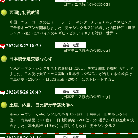
[ 日本テニス協会の公式blog ]
西岡は初戦敗退
米国・ニューヨークのビリー・ジーン・キング・ナショナルテニスセンター
で全米オープンが開幕しました！男子シングルスに登場した西岡良仁（世界
ランク55位）はスペインのA.ダビドビチフォキナと対戦。世界39...
2022/08/27 18:29
協会・連盟
[ 日本テニス協会の公式blog ]
日本勢予選突破ならず
全米オープン・シングルス予選最終日は26日、男女3回戦（決勝）が行われ
ました。日本勢は女子の土居美咲（世界ランク94位）が惜しくも逆転負け、
内島萌夏（130位）と日比野菜緒（200位）はストレートで敗...
2022/08/26 20:49
協会・連盟
[ 日本テニス協会の公式blog ]
土居、内島、日比野が予選決勝へ
全米オープン、女子シングルス予選の2回戦、土居美咲（世界ランク94
位）、内島萌夏（130位）、日比野菜緒（200位）の3選手が3回戦進出を決
めました。本玉真唯（195位）は惜しくも敗戦。男子シングルス...
2022/08/26 01:16
協会・連盟