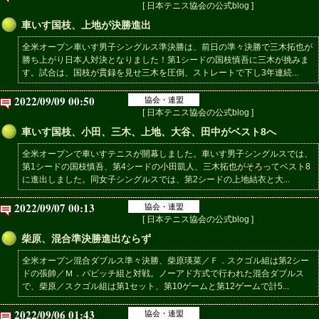
[ 日本テニス協会の公式blog ]
車いす国枝、上地が決勝進出
全米オープン車いす男子シングルス準決勝は、前日の準々決勝で三木拓也が
勝ち上がり日本人対決となりました！第1シードの国枝慎吾に三木が挑みま
す。試合は、国枝が貫録を見せ三木を圧倒、ストレートで下し3年連続...
2022/09/09 00:50
協会・連盟
[ 日本テニス協会の公式blog ]
車いす国枝、小田、三木、上地、大谷、田中がベスト8へ
全米オープンで車いすテニスが開幕しました。車いす男子シングルスでは、
第1シードの国枝慎吾、第4シードの小田凱人、三木拓也がそろってベスト8
に進出しました。同女子シングルスでは、第2シードの上地結衣と大...
2022/09/07 00:13
協会・連盟
[ 日本テニス協会の公式blog ]
柴原、混合準決勝進出ならず
全米オープン混合ダブルス準々決勝、柴原瑛菜／Ｆ．スクゴル組は第2シー
ドの張帥／Ｍ．パビッチ組と対戦。ノーアド方式で行われた混合ダブルス
で、柴原／スクゴル組は第1セット、第10ゲームと第12ゲームで計5...
2022/09/06 01:43
協会・連盟