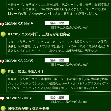
全豪オープン女子ダブルスの準々決勝、第10シードの青山修子／柴原瑛菜組
がストレートで勝利し、2年連続で4強入りを決めました！ジュニアでは第
12シードの石井さやかがベスト8に進出。石井は小池愛菜と組んだ...
2023/01/25 00:19
協会・連盟
[ 日本テニス協会の公式blog ]
車いすテニスの小田、上地らが初戦突破
ジュニア部門の女子シングルス、第11シードの小池愛菜がルーマニア選手に
快勝し3回戦進出。女子ダブルスでは第4シードの木下晴結／齋藤咲良組が８
強入りを決めました。そして、車いすテニス部門が開幕。男子シン...
2023/01/23 22:35
協会・連盟
[ 日本テニス協会の公式blog ]
青山／柴原が8強入り！
全豪オープン女子ダブルス3回戦、第10シードの青山修子／柴原瑛菜が昨年
のウィンブルドンでシングルス優勝のエレーナ・ルバキナとアナスタシア・
パブリュチェンコワがペアを組む難敵を倒し、ベスト8に進みました...
2023/01/23 00:31
協会・連盟
[ 日本テニス協会の公式blog ]
国枝慎吾が現役引退を発表