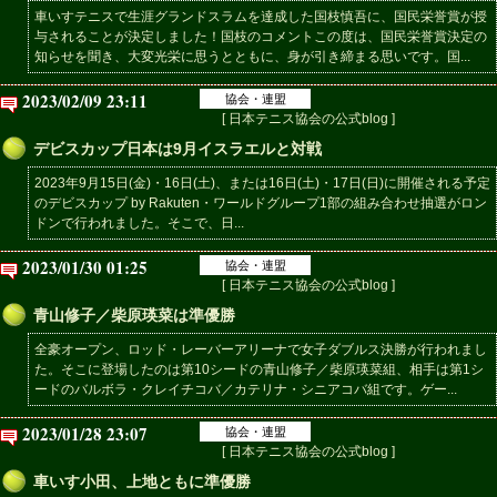
車いすテニスで生涯グランドスラムを達成した国枝慎吾に、国民栄誉賞が授
与されることが決定しました！国枝のコメントこの度は、国民栄誉賞決定の
知らせを聞き、大変光栄に思うとともに、身が引き締まる思いです。国...
2023/02/09 23:11
協会・連盟
[ 日本テニス協会の公式blog ]
デビスカップ日本は9月イスラエルと対戦
2023年9月15日(金)・16日(土)、または16日(土)・17日(日)に開催される予定
のデビスカップ by Rakuten・ワールドグループ1部の組み合わせ抽選がロン
ドンで行われました。そこで、日...
2023/01/30 01:25
協会・連盟
[ 日本テニス協会の公式blog ]
青山修子／柴原瑛菜は準優勝
全豪オープン、ロッド・レーバーアリーナで女子ダブルス決勝が行われまし
た。そこに登場したのは第10シードの青山修子／柴原瑛菜組、相手は第1シ
ードのバルボラ・クレイチコバ／カテリナ・シニアコバ組です。ゲー...
2023/01/28 23:07
協会・連盟
[ 日本テニス協会の公式blog ]
車いす小田、上地ともに準優勝