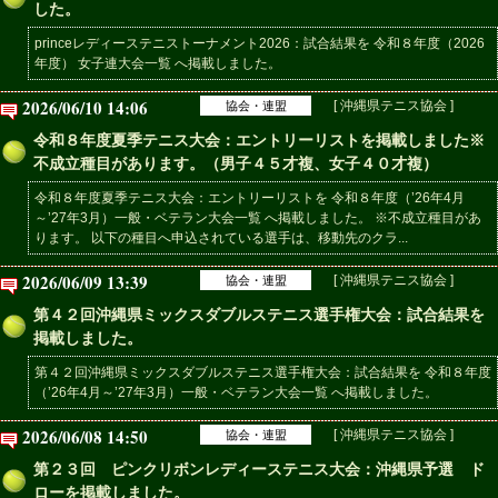
した。
princeレディーステニストーナメント2026：試合結果を 令和８年度（2026
年度） 女子連大会一覧 へ掲載しました。
2026/06/10 14:06
[ 沖縄県テニス協会 ]
協会・連盟
令和８年度夏季テニス大会：エントリーリストを掲載しました※
不成立種目があります。（男子４５才複、女子４０才複）
令和８年度夏季テニス大会：エントリーリストを 令和８年度（’26年4月
～’27年3月）一般・ベテラン大会一覧 へ掲載しました。 ※不成立種目があ
ります。 以下の種目へ申込されている選手は、移動先のクラ...
2026/06/09 13:39
[ 沖縄県テニス協会 ]
協会・連盟
第４２回沖縄県ミックスダブルステニス選手権大会：試合結果を
掲載しました。
第４２回沖縄県ミックスダブルステニス選手権大会：試合結果を 令和８年度
（’26年4月～’27年3月）一般・ベテラン大会一覧 へ掲載しました。
2026/06/08 14:50
[ 沖縄県テニス協会 ]
協会・連盟
第２３回 ピンクリボンレディーステニス大会：沖縄県予選 ド
ローを掲載しました。