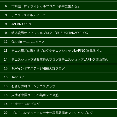
6
市川誠一郎オフィシャルブログ「夢中に生きる」
9
テニス - スポルティーバ
9
JAPAN OPEN
9
鈴木貴男オフィシャルブログ 『SUZUKI TAKAO BLOG』
12
Google テニスニュース
13
テニス用品に関するブログ＠テニスショップLAFINO 冨貴塚 裕太
14
テニスショップ通販店長のブログ＠テニスショップLAFINO 西山克久
15
TOPインドアステージ相模大野ブログ
15
Tennis.jp
15
むさしの村ローンテニスクラブ
15
人情派中澤コーチの熱血テニス塾
15
中大テニスのブログ
20
プロアスレチックトレーナー武井敦彦オフィシャルブログ