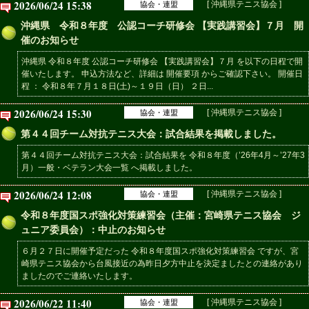
2026/06/24 15:38
[ 沖縄県テニス協会 ]
協会・連盟
沖縄県 令和８年度 公認コーチ研修会 【実践講習会】７月 開
催のお知らせ
沖縄県 令和８年度 公認コーチ研修会 【実践講習会】７月 を以下の日程で開
催いたします。 申込方法など、詳細は 開催要項 からご確認下さい。 開催日
程 ： 令和８年７月１８日(土)～１９日（日） ２日...
2026/06/24 15:30
[ 沖縄県テニス協会 ]
協会・連盟
第４４回チーム対抗テニス大会：試合結果を掲載しました。
第４４回チーム対抗テニス大会：試合結果を 令和８年度（’26年4月～’27年3
月）一般・ベテラン大会一覧 へ掲載しました。
2026/06/24 12:08
[ 沖縄県テニス協会 ]
協会・連盟
令和８年度国スポ強化対策練習会（主催：宮崎県テニス協会 ジ
ュニア委員会）：中止のお知らせ
６月２７日に開催予定だった 令和８年度国スポ強化対策練習会 ですが、宮
崎県テニス協会から台風接近の為昨日夕方中止を決定ましたとの連絡があり
ましたのでご連絡いたします。
2026/06/22 11:40
[ 沖縄県テニス協会 ]
協会・連盟