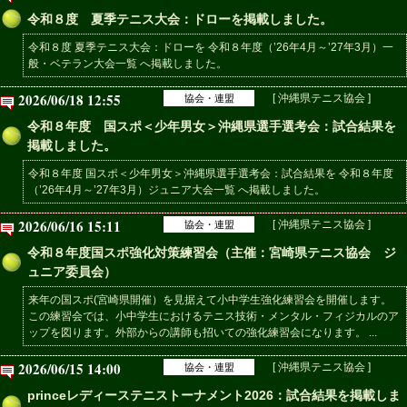
令和８度 夏季テニス大会：ドローを掲載しました。
令和８度 夏季テニス大会：ドローを 令和８年度（’26年4月～’27年3月）一
般・ベテラン大会一覧 へ掲載しました。
2026/06/18 12:55
[ 沖縄県テニス協会 ]
協会・連盟
令和８年度 国スポ＜少年男女＞沖縄県選手選考会：試合結果を
掲載しました。
令和８年度 国スポ＜少年男女＞沖縄県選手選考会：試合結果を 令和８年度
（’26年4月～’27年3月）ジュニア大会一覧 へ掲載しました。
2026/06/16 15:11
[ 沖縄県テニス協会 ]
協会・連盟
令和８年度国スポ強化対策練習会（主催：宮崎県テニス協会 ジ
ュニア委員会）
来年の国スポ(宮崎県開催）を見据えて小中学生強化練習会を開催します。
この練習会では、小中学生におけるテニス技術・メンタル・フィジカルのア
ップを図ります。外部からの講師も招いての強化練習会になります。 ...
2026/06/15 14:00
[ 沖縄県テニス協会 ]
協会・連盟
princeレディーステニストーナメント2026：試合結果を掲載しま