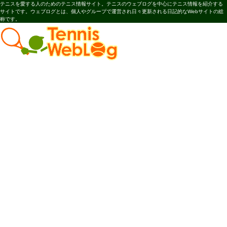
テニスを愛する人のためのテニス情報サイト。テニスのウェブログを中心にテニス情報を紹介する
サイトです。ウェブログとは、個人やグループで運営され日々更新される日記的なWebサイトの総
称です。