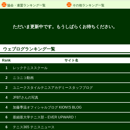
協会・連盟ランキング一覧
その他ランキング一覧
ただいま更新中です。もうしばらくお待ちください。
ウェブログランキング一覧
Rank
サイト名
1
レックテニススクール
2
ニコニコ動画
2
ユニークスタイルテニスアカデミースタッフブログ
4
JFBTさんの写真
4
加藤季温オフィシャルブログ KION\'S BLOG
6
亜細亜大学テニス部－EVER UPWARD！
6
テニス365 テニスニュース