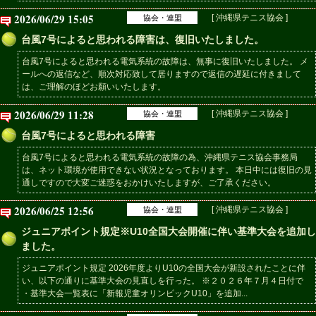
2026/06/29 15:05
[ 沖縄県テニス協会 ]
協会・連盟
台風7号によると思われる障害は、復旧いたしました。
台風7号によると思われる電気系統の故障は、無事に復旧いたしました。 メ
ールへの返信など、順次対応致して居りますので返信の遅延に付きまして
は、ご理解のほどお願いいたします。
2026/06/29 11:28
[ 沖縄県テニス協会 ]
協会・連盟
台風7号によると思われる障害
台風7号によると思われる電気系統の故障の為、沖縄県テニス協会事務局
は、ネット環境が使用できない状況となっております。 本日中には復旧の見
通しですので大変ご迷惑をおかけいたしますが、ご了承ください。
2026/06/25 12:56
[ 沖縄県テニス協会 ]
協会・連盟
ジュニアポイント規定※U10全国大会開催に伴い基準大会を追加し
ました。
ジュニアポイント規定 2026年度よりU10の全国大会が新設されたことに伴
い、以下の通りに基準大会の見直しを行った。 ※２０２６年７月４日付で
・基準大会一覧表に「新報児童オリンピックU10」を追加...