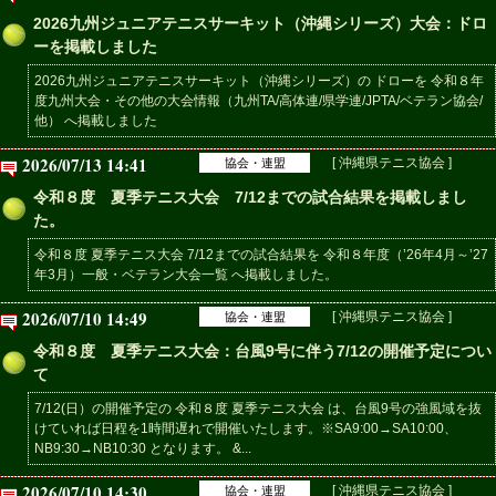
2026九州ジュニアテニスサーキット（沖縄シリーズ）大会：ドロ
ーを掲載しました
2026九州ジュニアテニスサーキット（沖縄シリーズ）の ドローを 令和８年
度九州大会・その他の大会情報（九州TA/高体連/県学連/JPTA/ベテラン協会/
他） へ掲載しました
2026/07/13 14:41
[ 沖縄県テニス協会 ]
協会・連盟
令和８度 夏季テニス大会 7/12までの試合結果を掲載しまし
た。
令和８度 夏季テニス大会 7/12までの試合結果を 令和８年度（’26年4月～’27
年3月）一般・ベテラン大会一覧 へ掲載しました。
2026/07/10 14:49
[ 沖縄県テニス協会 ]
協会・連盟
令和８度 夏季テニス大会：台風9号に伴う7/12の開催予定につい
て
7/12(日）の開催予定の 令和８度 夏季テニス大会 は、台風9号の強風域を抜
けていれば日程を1時間遅れで開催いたします。※SA9:00→SA10:00、
NB9:30→NB10:30 となります。 &...
2026/07/10 14:30
[ 沖縄県テニス協会 ]
協会・連盟