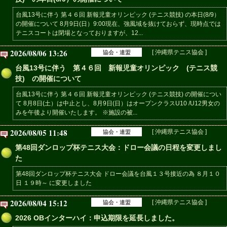
台風13号に伴う 第４６回 新報児童オリンピック (テニス競技) の本日(8/9）
の開催について 8月9日(日）9:00現在、強風域を抜けておらず、現時点では
テニスコートは閉場となっておりますが、12...
2026/08/06 13:26
[ 沖縄県テニス協会 ]
協会・連盟
台風13号に伴う 第４６回 新報児童オリンピック (テニス競
技) の開催について
台風13号に伴う 第４６回 新報児童オリンピック (テニス競技) の開催につい
て 8月8日(土）は中止とし、8月9日(日）はオープンクラスU10 /U12男女の
みを午後より開催いたします。 ※施設の被...
2026/08/05 11:48
[ 沖縄県テニス協会 ]
協会・連盟
第48回ダンロップ杯テニス大会：ドロー会議の日程を変更しまし
た
第48回ダンロップ杯テニス大会 ドロー会議を台風１３号接近の為 ８月１０
日 １９時～ に変更しました
2026/08/04 15:12
[ 沖縄県テニス協会 ]
協会・連盟
2026 OBインターハイ：申込期限を延長しました。