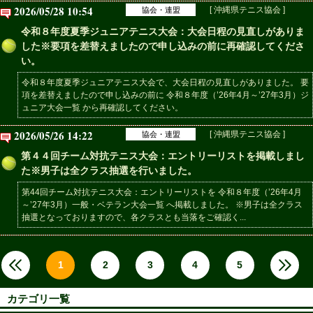
2026/05/28 10:54
[ 沖縄県テニス協会 ]
協会・連盟
令和８年度夏季ジュニアテニス大会：大会日程の見直しがありま
した※要項を差替えましたので申し込みの前に再確認してくださ
い。
令和８年度夏季ジュニアテニス大会で、大会日程の見直しがありました。 要
項を差替えましたので申し込みの前に 令和８年度（’26年4月～’27年3月）ジ
ュニア大会一覧 から再確認してください。
2026/05/26 14:22
[ 沖縄県テニス協会 ]
協会・連盟
第４４回チーム対抗テニス大会：エントリーリストを掲載しまし
た※男子は全クラス抽選を行いました。
第44回チーム対抗テニス大会：エントリーリストを 令和８年度（’26年4月
～’27年3月）一般・ベテラン大会一覧 へ掲載しました。 ※男子は全クラス
抽選となっておりますので、各クラスとも当落をご確認く...
1
2
3
4
5
カテゴリ一覧