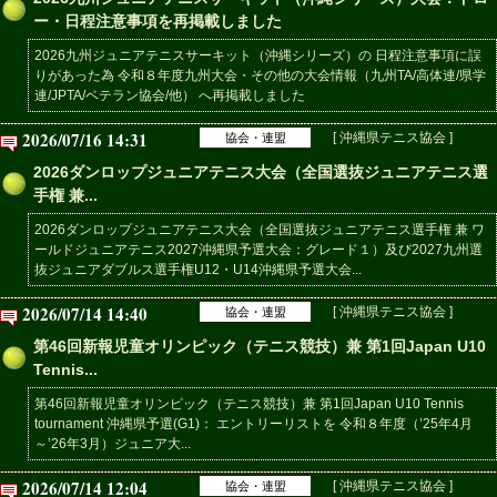
ー・日程注意事項を再掲載しました
2026九州ジュニアテニスサーキット（沖縄シリーズ）の 日程注意事項に誤
りがあった為 令和８年度九州大会・その他の大会情報（九州TA/高体連/県学
連/JPTA/ベテラン協会/他） へ再掲載しました
2026/07/16 14:31
[ 沖縄県テニス協会 ]
協会・連盟
2026ダンロップジュニアテニス大会（全国選抜ジュニアテニス選
手権 兼...
2026ダンロップジュニアテニス大会（全国選抜ジュニアテニス選手権 兼 ワ
ールドジュニアテニス2027沖縄県予選大会：グレード１）及び2027九州選
抜ジュニアダブルス選手権U12・U14沖縄県予選大会...
2026/07/14 14:40
[ 沖縄県テニス協会 ]
協会・連盟
第46回新報児童オリンピック（テニス競技）兼 第1回Japan U10
Tennis...
第46回新報児童オリンピック（テニス競技）兼 第1回Japan U10 Tennis
tournament 沖縄県予選(G1)： エントリーリストを 令和８年度（’25年4月
～’26年3月）ジュニア大...
2026/07/14 12:04
[ 沖縄県テニス協会 ]
協会・連盟