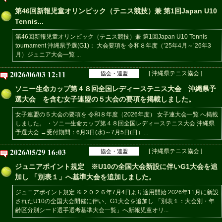
第46回新報児童オリンピック（テニス競技）兼 第1回Japan U10
Tennis...
第46回新報児童オリンピック（テニス競技）兼 第1回Japan U10 Tennis
tournament 沖縄県予選(G1)： 大会要項を 令和８年度（’25年4月～’26年3
月）ジュニア大会一覧 ...
2026/06/03 12:11
[ 沖縄県テニス協会 ]
協会・連盟
ソニー生命カップ第４８回全国レディーステニス大会 沖縄県予
選大会 を含む女子連盟の５大会の要項を掲載しました。
女子連盟の５大会の要項を 令和８年度（2026年度） 女子連大会一覧 へ掲載
しました。 ・ソニー生命カップ第４８回全国レディーステニス大会 沖縄県
予選大会 →受付期間：6月3日(水)～7月5日(日）...
2026/05/29 16:03
[ 沖縄県テニス協会 ]
協会・連盟
ジュニアポイント規定 ※U10の全国大会新設に伴いG1大会を追
加し 「別表１」へ基準大会を追加しました。
ジュニアポイント規定 ※２０２６年7月4日より適用開始 2026年11月に新設
されたU10の全国大会開催に伴い、G1大会を追加し 「別表１：大会別・年
齢区分別シード選手選考基準大会一覧」へ新報児童オリ...