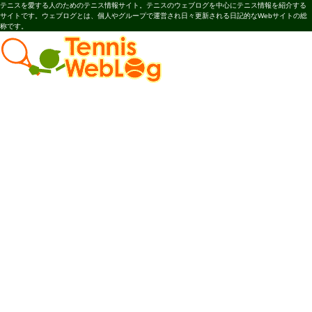
テニスを愛する人のためのテニス情報サイト。テニスのウェブログを中心にテニス情報を紹介する
サイトです。ウェブログとは、個人やグループで運営され日々更新される日記的なWebサイトの総
称です。