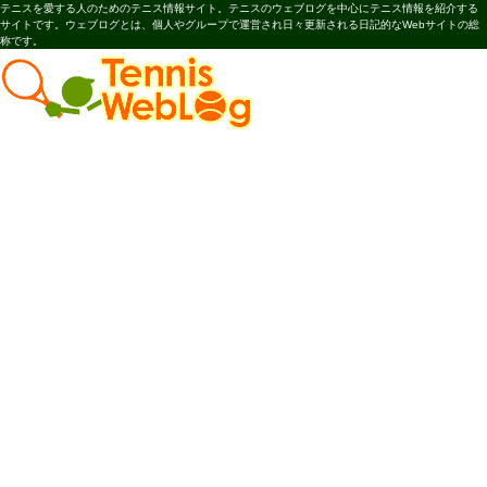
テニスを愛する人のためのテニス情報サイト。テニスのウェブログを中心にテニス情報を紹介する
サイトです。ウェブログとは、個人やグループで運営され日々更新される日記的なWebサイトの総
称です。