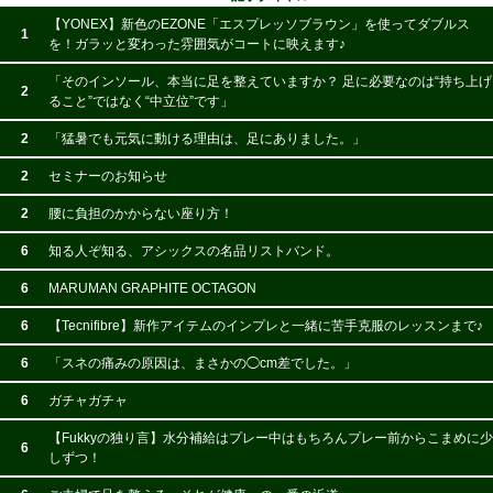
【YONEX】新色のEZONE「エスプレッソブラウン」を使ってダブルス
1
を！ガラッと変わった雰囲気がコートに映えます♪
「そのインソール、本当に足を整えていますか？ 足に必要なのは“持ち上げ
2
ること”ではなく“中立位”です」
2
「猛暑でも元気に動ける理由は、足にありました。」
2
セミナーのお知らせ
2
腰に負担のかからない座り方！
6
知る人ぞ知る、アシックスの名品リストバンド。
6
MARUMAN GRAPHITE OCTAGON
6
【Tecnifibre】新作アイテムのインプレと一緒に苦手克服のレッスンまで♪
6
「スネの痛みの原因は、まさかの◯cm差でした。」
6
ガチャガチャ
【Fukkyの独り言】水分補給はプレー中はもちろんプレー前からこまめに少
6
しずつ！