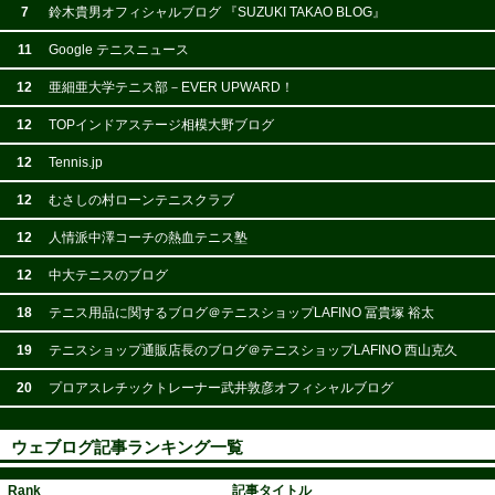
7
鈴木貴男オフィシャルブログ 『SUZUKI TAKAO BLOG』
11
Google テニスニュース
12
亜細亜大学テニス部－EVER UPWARD！
12
TOPインドアステージ相模大野ブログ
12
Tennis.jp
12
むさしの村ローンテニスクラブ
12
人情派中澤コーチの熱血テニス塾
12
中大テニスのブログ
18
テニス用品に関するブログ＠テニスショップLAFINO 冨貴塚 裕太
19
テニスショップ通販店長のブログ＠テニスショップLAFINO 西山克久
20
プロアスレチックトレーナー武井敦彦オフィシャルブログ
ウェブログ記事ランキング一覧
Rank
記事タイトル