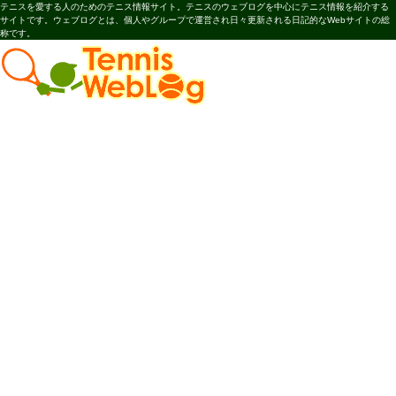
テニスを愛する人のためのテニス情報サイト。テニスのウェブログを中心にテニス情報を紹介する
サイトです。ウェブログとは、個人やグループで運営され日々更新される日記的なWebサイトの総
称です。