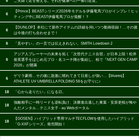
6
ご夫婦で足を整える。それが健康への一番の近道。
【Prince】BEASTシリーズ2026年モデルを伊藤竜馬プロがインプレ！ヒッ
6
ティング中にBEAST伊藤竜馬プロが覚醒！？
【DUNLOP】本社にて新作アイテムの詳細を伺いつつ動画収録！…その後
6
は今後の打ち合わせまで！
6
「見やすい」の一言では伝えきれない。SMITH Lowdown 2
アジア人プレーヤーの未来を拓く「次世代テニス合宿」が日本上陸！松井
6
俊英選手をはじめ元プロ・名コーチ陣が集結し、柏で『NEXT GEN CAMP
2026』が開幕
ゲリラ豪雨…その後に急激に晴れてきて日差しが強い…【blueeq】
6
ATHLETE UV UMBRELLA FOLDING 58をお守りに♪
18
「心から走りたい」になる日。
強敵相手に一時リードも逆転負け、決勝進出逃した東葉・安原吏桜が悔や
18
んだメンタル…テニス女子 - au Webポータル
【GOSEN】ハイブリッド専用マルチTECFLOWを使用したハイブリッド
18
「G-XXFシリーズ」発売開始！