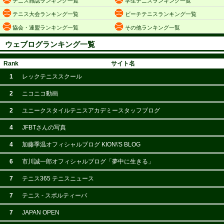
テニス雑誌ランキング一覧
学生テニスランキング一覧
テニス大会ランキング一覧
ビーチテニスランキング一覧
協会・連盟ランキング一覧
その他ランキング一覧
ウェブログランキング一覧
Rank
サイト名
1
レックテニススクール
2
ニコニコ動画
2
ユニークスタイルテニスアカデミースタッフブログ
4
JFBTさんの写真
4
加藤季温オフィシャルブログ KION\'S BLOG
6
市川誠一郎オフィシャルブログ「夢中に生きる」
7
テニス365 テニスニュース
7
テニス - スポルティーバ
7
JAPAN OPEN