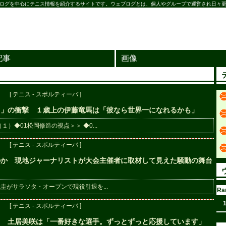
ログを中心にテニス情報を紹介するサイトです。ウェブログとは、個人やグループで運営され日々更
記事
画像
[ テニス - スポルティーバ ]
?」の衝撃 １歳上の伊藤竜馬は「彼なら世界一になれるかも」
）◆01松岡修造の視点＞＞ ◆0...
[ テニス - スポルティーバ ]
のか 現地ジャーナリストが大会主催者に取材して見えた騒動の舞台
圭がサラソタ・オープンで現役引退を...
Ra
[ テニス - スポルティーバ ]
」 土居美咲は「一番好きな選手。ずっとずっと応援しています」