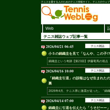
テニスを愛する人のためのテニス情報サイト。テニスのウェブ
Web
テニス雑誌ウェブ記事一覧
2026/04/21 06:45
テニス雑誌
小５の錦織圭を見て「なんや、この子!
錦織圭という奇跡【第23回】伊藤竜馬の視点（１
2026/04/16 10:00
テニス雑誌
「錦織圭引退」の誤報はなぜ生まれた
裏
2026年4月、テニス界に激震が走った。「錦織
2026/04/14 07:00
テニス雑誌
錦織圭に引退を伝えたら「うそだーー