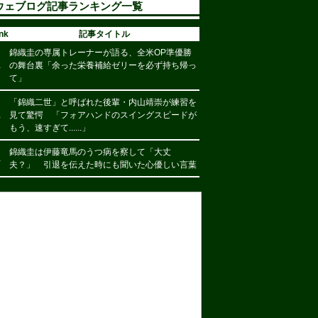
ウェブログ記事ランキング一覧
nk
記事タイトル
錦織圭の専属トレーナーが語る、全米OP準優勝
1
の舞台裏「余った栄養補給ゼリーを必ず持ち帰っ
て」
「錦織二世」と呼ばれた後輩・内山靖崇が練習を
1
見て驚愕 「フォアハンドのスイングスピードが
もう、速すぎて......」
錦織圭は伊藤竜馬のうつ病を察して「大丈
1
夫？」 引退を伝えた時にも聞いた心優しい言葉