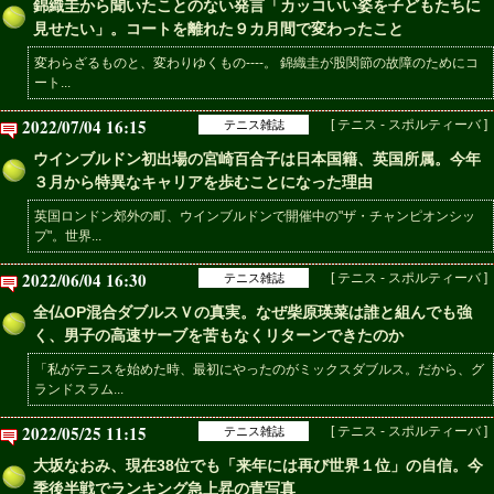
錦織圭から聞いたことのない発言「カッコいい姿を子どもたちに
見せたい」。コートを離れた９カ月間で変わったこと
変わらざるものと、変わりゆくもの----。 錦織圭が股関節の故障のためにコ
ート...
2022/07/04 16:15
[ テニス - スポルティーバ ]
テニス雑誌
ウインブルドン初出場の宮崎百合子は日本国籍、英国所属。今年
３月から特異なキャリアを歩むことになった理由
英国ロンドン郊外の町、ウインブルドンで開催中の"ザ・チャンピオンシッ
プ"。世界...
2022/06/04 16:30
[ テニス - スポルティーバ ]
テニス雑誌
全仏OP混合ダブルスＶの真実。なぜ柴原瑛菜は誰と組んでも強
く、男子の高速サーブを苦もなくリターンできたのか
「私がテニスを始めた時、最初にやったのがミックスダブルス。だから、グ
ランドスラム...
2022/05/25 11:15
[ テニス - スポルティーバ ]
テニス雑誌
大坂なおみ、現在38位でも「来年には再び世界１位」の自信。今
季後半戦でランキング急上昇の青写真