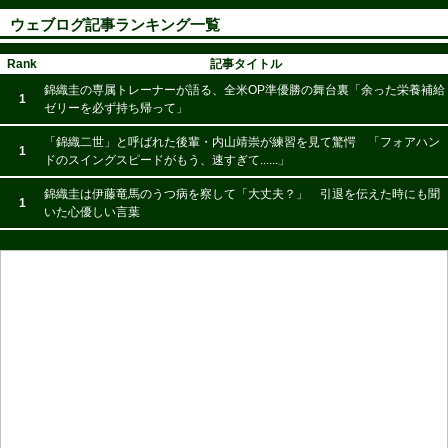
ウェブログ記事ランキング一覧
Rank
記事タイトル
錦織圭の専属トレーナーが語る、全米OP準優勝の舞台裏「余った栄養補給
1
ゼリーを必ず持ち帰って」
「錦織二世」と呼ばれた後輩・内山靖崇が練習を見て驚愕 「フォアハン
1
ドのスイングスピードがもう、速すぎて......」
錦織圭は伊藤竜馬のうつ病を察して「大丈夫？」 引退を伝えた時にも聞
1
いた心優しい言葉