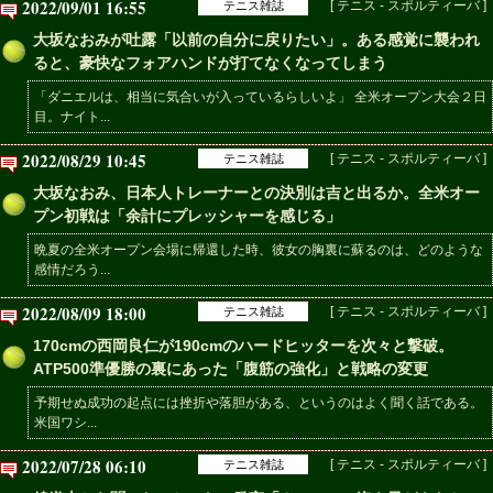
2022/09/01 16:55
[ テニス - スポルティーバ ]
テニス雑誌
大坂なおみが吐露「以前の自分に戻りたい」。ある感覚に襲われ
ると、豪快なフォアハンドが打てなくなってしまう
「ダニエルは、相当に気合いが入っているらしいよ」 全米オープン大会２日
目。ナイト...
2022/08/29 10:45
[ テニス - スポルティーバ ]
テニス雑誌
大坂なおみ、日本人トレーナーとの決別は吉と出るか。全米オー
プン初戦は「余計にプレッシャーを感じる」
晩夏の全米オープン会場に帰還した時、彼女の胸裏に蘇るのは、どのような
感情だろう...
2022/08/09 18:00
[ テニス - スポルティーバ ]
テニス雑誌
170cmの西岡良仁が190cmのハードヒッターを次々と撃破。
ATP500準優勝の裏にあった「腹筋の強化」と戦略の変更
予期せぬ成功の起点には挫折や落胆がある、というのはよく聞く話である。
米国ワシ...
2022/07/28 06:10
[ テニス - スポルティーバ ]
テニス雑誌