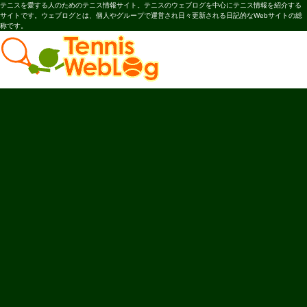
テニスを愛する人のためのテニス情報サイト。テニスのウェブログを中心にテニス情報を紹介する
サイトです。ウェブログとは、個人やグループで運営され日々更新される日記的なWebサイトの総
称です。