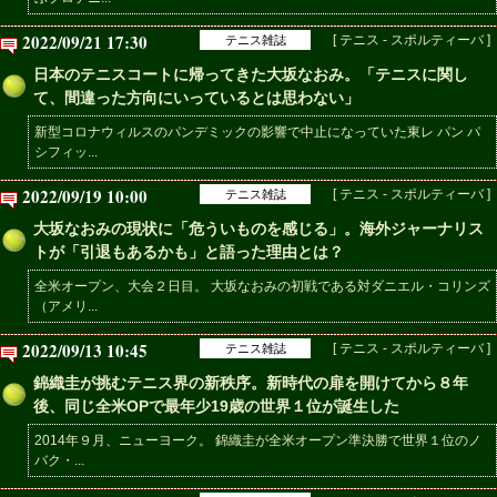
2022/09/21 17:30
[ テニス - スポルティーバ ]
テニス雑誌
日本のテニスコートに帰ってきた大坂なおみ。「テニスに関し
て、間違った方向にいっているとは思わない」
新型コロナウィルスのパンデミックの影響で中止になっていた東レ パン パ
シフィッ...
2022/09/19 10:00
[ テニス - スポルティーバ ]
テニス雑誌
大坂なおみの現状に「危ういものを感じる」。海外ジャーナリス
トが「引退もあるかも」と語った理由とは？
全米オープン、大会２日目。 大坂なおみの初戦である対ダニエル・コリンズ
（アメリ...
2022/09/13 10:45
[ テニス - スポルティーバ ]
テニス雑誌
錦織圭が挑むテニス界の新秩序。新時代の扉を開けてから８年
後、同じ全米OPで最年少19歳の世界１位が誕生した
2014年９月、ニューヨーク。 錦織圭が全米オープン準決勝で世界１位のノ
バク・...