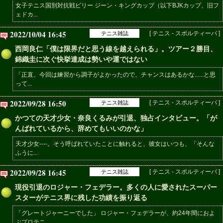
女子テニス国別対抗戦ビリー ジーン・キングカップ（以下BJKカップ、旧フ
ェドカ...
2022/10/04 16:45
[ テニス - スポルティーバ ]
テニス雑誌
西岡良仁「僕は限界だと思う線を越えられる」。ツアー２勝目、
錦織圭に次ぐ快挙達成は勢いや運ではない
「正直、今回は練習から調子がよかったので、チャンスはあるかな......と思
って...
2022/09/28 16:50
[ テニス - スポルティーバ ]
テニス雑誌
かつての天才少女・奈良くるみが引退、独占インタビュー。「が
んばれているから、辞めてもいいのかな」
天才少女----。そう呼ばれていたことに触れると、彼女はいつも、「そんな
ふうに...
2022/09/28 16:45
[ テニス - スポルティーバ ]
テニス雑誌
現役引退のロジャー・フェデラー。多くの人に愛されたスーパー
スターがテニス界に残した功績を振り返る
「グレートジャーニーでした」 ロジャー・フェデラーが、約24年間におよ
ぶプロテニ...