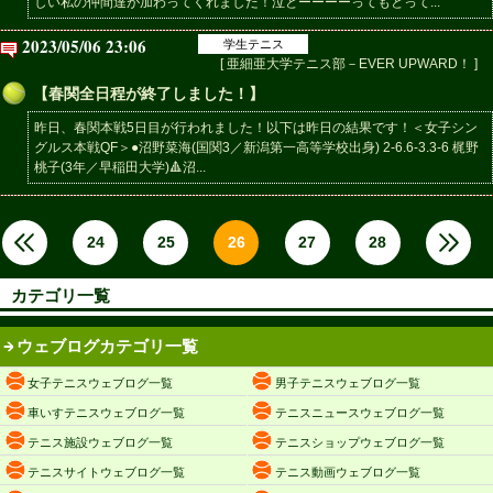
しい私の仲間達が加わってくれました！泣とーーーーってもとって...
2023/05/06 23:06
学生テニス
[ 亜細亜大学テニス部－EVER UPWARD！ ]
【春関全日程が終了しました！】
昨日、春関本戦5日目が行われました！以下は昨日の結果です！＜女子シン
グルス本戦QF＞●沼野菜海(国関3／新潟第一高等学校出身) 2-6.6-3.3-6 梶野
桃子(3年／早稲田大学)🔺沼...
24
25
26
27
28
カテゴリ一覧
ウェブログカテゴリ一覧
女子テニスウェブログ一覧
男子テニスウェブログ一覧
車いすテニスウェブログ一覧
テニスニュースウェブログ一覧
テニス施設ウェブログ一覧
テニスショップウェブログ一覧
テニスサイトウェブログ一覧
テニス動画ウェブログ一覧