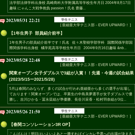
法学部法律学科出身校 高崎商科大学附属高等学校生年月日 2004年8月17日
趣味 にゃんこ大戦争抱負 passion！氏名 齋藤...
2023/05/31 22:21
学生テニス
[ 亜細亜大学テニス部－EVER UPWARD！ ]
【1年生男子 部員紹介前半】
1年生男子の部員紹介前半です！氏名 佐々木聖樹学部学科 国際関係学部国
際関係学科出身校 橘学苑高等学校生年月日 2004年9月16日趣味 &nb...
2023/05/28 22:48
学生テニス
[ 亜細亜大学テニス部－EVER UPWARD！ ]
関東オープン女子ダブルスで3組が入賞！！先週・今週の試合結果
(2023/5/15ー2021/5/28)
5月は春関のみならず、多くの試合が行われ亜細亜から多くの選手が出場し
ております！関東オープンでは、卒業生の中島美夢選手が女子ダブルスで優
勝し、吉川ひかる・冨永栞組が準優勝、長谷川采香・松村羽奈組が3位...
2023/05/26 21:50
学生テニス
[ 亜細亜大学テニス部－EVER UPWARD！ ]
【春関コンソレーション3R OP】
こんばんは！明日はいよいよあと一勝すればインカレ予選への出場が決まる