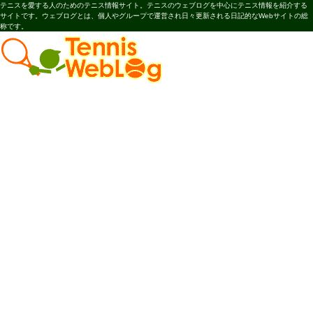
テニスを愛する人のためのテニス情報サイト。テニスのウェブログを中心にテニス情報を紹介する
サイトです。ウェブログとは、個人やグループで運営され日々更新される日記的なWebサイトの総
称です。