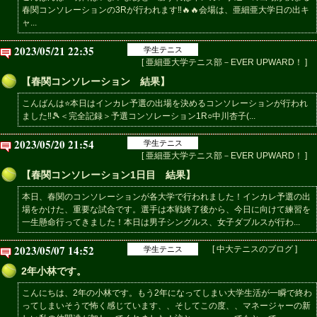
春関コンソレーションの3Rが行われます‼️🔥🔥会場は、亜細亜大学日の出キ
ャ...
2023/05/21 22:35
学生テニス
[ 亜細亜大学テニス部－EVER UPWARD！ ]
【春関コンソレーション 結果】
こんばんは⭐️本日はインカレ予選の出場を決めるコンソレーションが行われ
ました‼️🎾＜完全記録＞予選コンソレーション1R○中川杏子(...
2023/05/20 21:54
学生テニス
[ 亜細亜大学テニス部－EVER UPWARD！ ]
【春関コンソレーション1日目 結果】
本日、春関のコンソレーションが各大学で行われました！インカレ予選の出
場をかけた、重要な試合です。選手は本戦終了後から、今日に向けて練習を
一生懸命行ってきました！本日は男子シングルス、女子ダブルスが行わ...
2023/05/07 14:52
[ 中大テニスのブログ ]
学生テニス
2年小林です。
こんにちは、2年の小林です。もう2年になってしまい大学生活が一瞬で終わ
ってしまいそうで怖く感じています、、そしてこの度、、マネージャーの新