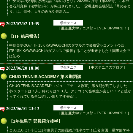
中央大学の父母向け機関誌『草のみどり』2023年7月号（第338号）に本部
会石川真輝（法学部2年）が掲出されました。 父母連絡会機関誌『草のみど
り』は、毎号、大学の近況や最新の...
2023/07/02 13:39
学生テニス
[ 亜細亜大学テニス部－EVER UPWARD！ ]
【ITF 結果報告】
中島美夢OGがITF 15K KAWAGUCHIのダブルスで優勝🏆✨コメント今回、
ITF 15K KAWAGUCHIのダブルスで優勝することが出来ました！国際大会で
は初め...
2023/06/20 18:00
[ 中大テニスのブログ ]
学生テニス
CHUO TENNIS ACADEMY 第８期閉講
CHUO TENNIS ACADEMY（ジュニアテニス教室）第８期が終了しました
👍 スタートは７人、終わりは１０人。クチコミで当教室が楽しい！？と拡が
ってくれている事は嬉しい限りです😁&n...
2023/06/01 23:12
学生テニス
[ 亜細亜大学テニス部－EVER UPWARD！ ]
【1年生男子 部員紹介後半】
こんばんは！今日は1年生男子の部員紹介後半です！氏名 富田一星学部学科