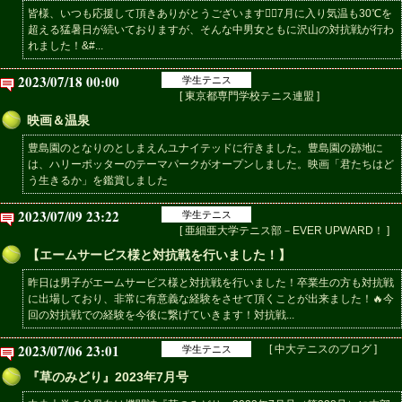
皆様、いつも応援して頂きありがとうございます🙇‍♂️7月に入り気温も30℃を
超える猛暑日が続いておりますが、そんな中男女ともに沢山の対抗戦が行わ
れました！&#...
2023/07/18 00:00
学生テニス
[ 東京都専門学校テニス連盟 ]
映画＆温泉
豊島園のとなりのとしまえんユナイテッドに行きました。豊島園の跡地に
は、ハリーポッターのテーマパークがオープンしました。映画「君たちはど
う生きるか」を鑑賞しました
2023/07/09 23:22
学生テニス
[ 亜細亜大学テニス部－EVER UPWARD！ ]
【エームサービス様と対抗戦を行いました！】
昨日は男子がエームサービス様と対抗戦を行いました！卒業生の方も対抗戦
に出場しており、非常に有意義な経験をさせて頂くことが出来ました！🔥今
回の対抗戦での経験を今後に繋げていきます！対抗戦...
2023/07/06 23:01
[ 中大テニスのブログ ]
学生テニス
『草のみどり』2023年7月号